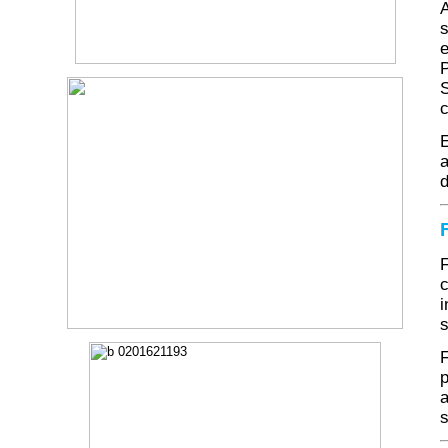
A
s
P
S
E
a
d
F
c
i
s
F
p
a
s