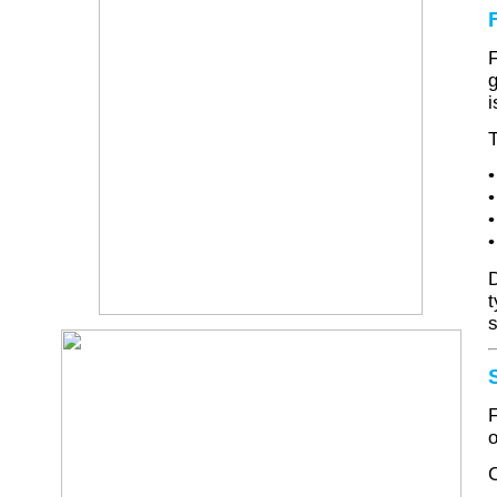
F
g
i
T
•
•
•
•
D
t
F
o